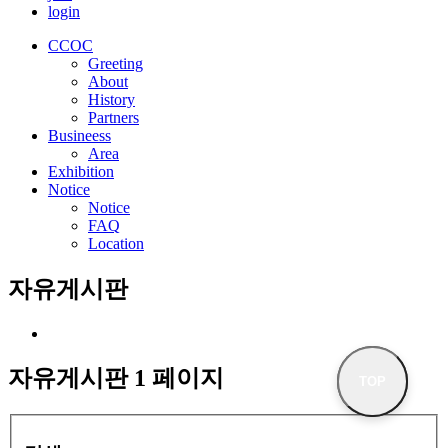
login
CCOC
Greeting
About
History
Partners
Busineess
Area
Exhibition
Notice
Notice
FAQ
Location
자유게시판
자유게시판 1 페이지
TOP