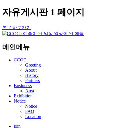
자유게시판 1 페이지
본문 바로가기
메인메뉴
CCOC
Greeting
About
History
Partners
Busineess
Area
Exhibition
Notice
Notice
FAQ
Location
join