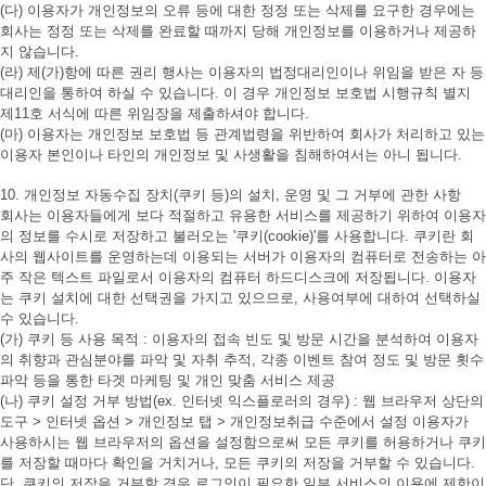
(다) 이용자가 개인정보의 오류 등에 대한 정정 또는 삭제를 요구한 경우에는
회사는 정정 또는 삭제를 완료할 때까지 당해 개인정보를 이용하거나 제공하
지 않습니다.
(라) 제(가)항에 따른 권리 행사는 이용자의 법정대리인이나 위임을 받은 자 등
대리인을 통하여 하실 수 있습니다. 이 경우 개인정보 보호법 시행규칙 별지
제11호 서식에 따른 위임장을 제출하셔야 합니다.
(마) 이용자는 개인정보 보호법 등 관계법령을 위반하여 회사가 처리하고 있는
이용자 본인이나 타인의 개인정보 및 사생활을 침해하여서는 아니 됩니다.
10. 개인정보 자동수집 장치(쿠키 등)의 설치, 운영 및 그 거부에 관한 사항
회사는 이용자들에게 보다 적절하고 유용한 서비스를 제공하기 위하여 이용자
의 정보를 수시로 저장하고 불러오는 '쿠키(cookie)'를 사용합니다. 쿠키란 회
사의 웹사이트를 운영하는데 이용되는 서버가 이용자의 컴퓨터로 전송하는 아
주 작은 텍스트 파일로서 이용자의 컴퓨터 하드디스크에 저장됩니다. 이용자
는 쿠키 설치에 대한 선택권을 가지고 있으므로, 사용여부에 대하여 선택하실
수 있습니다.
(가) 쿠키 등 사용 목적 : 이용자의 접속 빈도 및 방문 시간을 분석하여 이용자
의 취향과 관심분야를 파악 및 자취 추적, 각종 이벤트 참여 정도 및 방문 횟수
파악 등을 통한 타겟 마케팅 및 개인 맞춤 서비스 제공
(나) 쿠키 설정 거부 방법(ex. 인터넷 익스플로러의 경우) : 웹 브라우저 상단의
도구 > 인터넷 옵션 > 개인정보 탭 > 개인정보취급 수준에서 설정 이용자가
사용하시는 웹 브라우저의 옵션을 설정함으로써 모든 쿠키를 허용하거나 쿠키
를 저장할 때마다 확인을 거치거나, 모든 쿠키의 저장을 거부할 수 있습니다.
단, 쿠키의 저장을 거부할 경우 로그인이 필요한 일부 서비스의 이용에 제한이