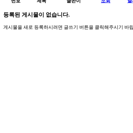
번호
제목
글쓴이
조회
날
등록된 게시물이 없습니다.
게시물을 새로 등록하시려면 글쓰기 버튼을 클릭해주시기 바랍
주식회사 씨씨오씨
대표자명 강 욱
전화 02-837-6611
팩스 02