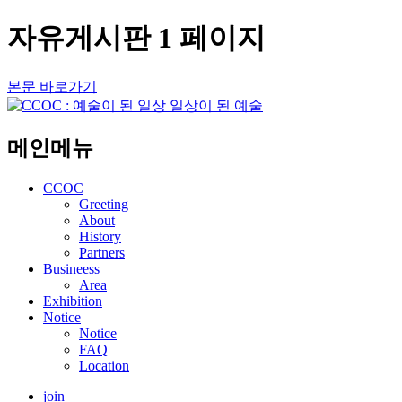
자유게시판 1 페이지
본문 바로가기
메인메뉴
CCOC
Greeting
About
History
Partners
Busineess
Area
Exhibition
Notice
Notice
FAQ
Location
join