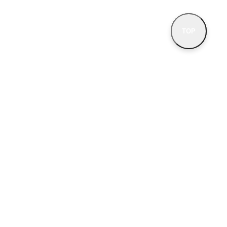
TOP
 등록번호 122-86-32602
사업자확인
임자 정보책임자명 강준석